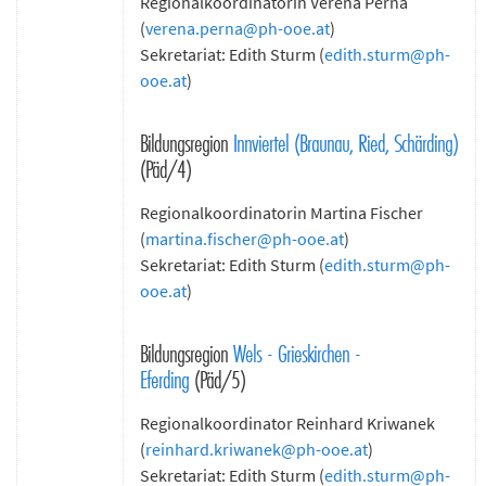
Regionalkoordinatorin Verena Perna
(
verena.perna@ph-ooe.at
)
Sekretariat: Edith Sturm (
edith.sturm@ph-
ooe.at
)
Bildungsregion
Innviertel (Braunau, Ried, Schärding)
(Päd/4)
Regionalkoordinatorin Martina Fischer
(
martina.fischer@ph-ooe.at
)
Sekretariat: Edith Sturm (
edith.sturm@ph-
ooe.at
)
Bildungsregion
Wels - Grieskirchen -
Eferding
(Päd/5)
Regionalkoordinator Reinhard Kriwanek
(
reinhard.kriwanek
@
ph-ooe.at
)
Sekretariat: Edith Sturm (
edith.sturm@ph-