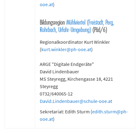
ooe.at
)
Bildungsregion
Mühlviertel (Freistadt, Perg,
Rohrbach, Urfahr-Umgebung)
(Päd/6)
Regionalkoordinator Kurt Winkler
(
kurt.winkler
@
ph-ooe.at
)
ARGE "Digitale Endgeräte"
David Lindenbauer
MS Steyregg, Kirchengasse 18, 4221
Steyregg
0732/640065-12
David.Lindenbauer
@
schule-ooe.at
Sekretariat: Edith Sturm (
edith.sturm
@
ph-
ooe.at
)